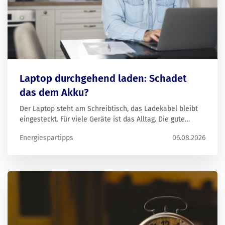
Laptop durchgehend laden: Schadet
das dem Akku?
Der Laptop steht am Schreibtisch, das Ladekabel bleibt
eingesteckt. Für viele Geräte ist das Alltag. Die gute
Nachricht: Bei modernen Laptops ist das meist kein
Energiespartipps
06.08.2026
Problem. Für die Lebensdauer des Akkus sind andere
Faktoren wichtig.