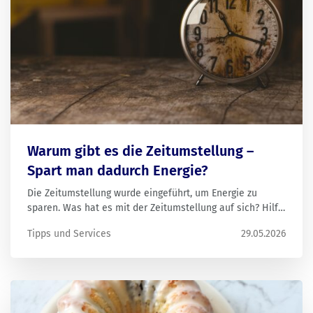
Warum gibt es die Zeitumstellung –
Spart man dadurch Energie?
Die Zeitumstellung wurde eingeführt, um Energie zu
sparen. Was hat es mit der Zeitumstellung auf sich? Hilft
die Zeitumstellung wirklich beim Energiesparen? Wir
Tipps und Services
29.05.2026
beantworten die wichtigsten Fragen.