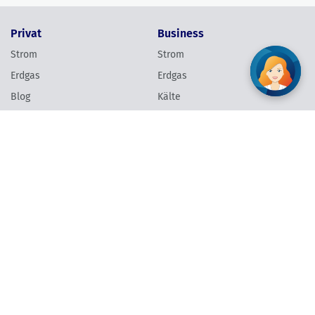
Privat
Business
Strom
Strom
Erdgas
Erdgas
Blog
Kälte
Erleben
Wärme
Hilfe & Kontakt
Hilfe & Kontakt
Über uns
Links
Unternehmen
Meine Wien Energie
Karriere & Jobs
Schlichtungsstelle
Presse
Grundversorgung
Energie & Klimaschutz
Barrierefreiheit
Verantwortung
Newsletter anmelden
Vertrag widerrufen